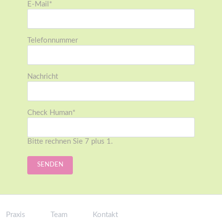
Pflichtfeld
E-Mail
*
Telefonnummer
Nachricht
Pflichtfeld
Check Human
*
Bitte rechnen Sie 7 plus 1.
SENDEN
Praxis
Team
Kontakt