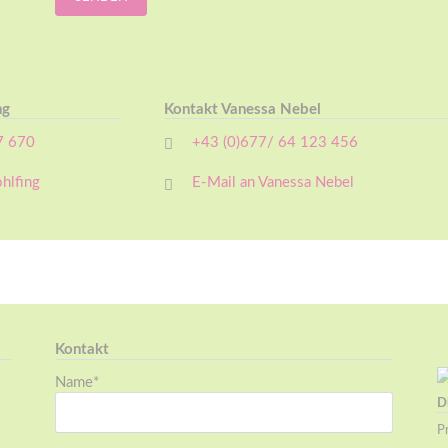
ng
Kontakt Vanessa Nebel
7 670
+43 (0)677/ 64 123 456
hlfing
E-Mail an Vanessa Nebel
Kontakt
Pflichtfeld
Name
*
D
Pr