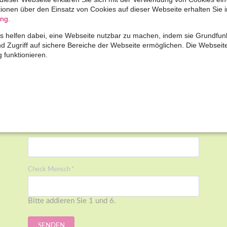
ationen über den Einsatz von Cookies auf dieser Webseite erhalten Sie i
Pflichtfeld
Name
*
ung
.
M
 helfen dabei, eine Webseite nutzbar zu machen, indem sie Grundfun
nd Zugriff auf sichere Bereiche der Webseite ermöglichen. Die Websei
Pflichtfeld
E-Mail
*
g funktionieren.
Telefonnummer
Nachricht
Pflichtfeld
Check Mensch
*
Bitte addieren Sie 1 und 6.
SENDEN