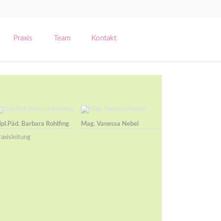
Navigation
überspringen
Praxis
Team
Kontakt
gendliche
äuglingen und Kleinkindern
ipl.Päd. Barbara Rohlfing
Mag. Vanessa Nebel
axisleitung