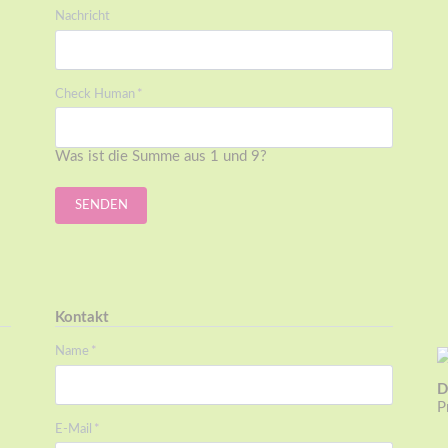
Nachricht
Pflichtfeld
Check Human
*
Was ist die Summe aus 1 und 9?
SENDEN
Kontakt
Pflichtfeld
Name
*
D
P
Pflichtfeld
E-Mail
*