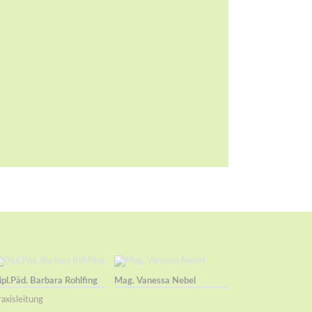
ipl.Päd. Barbara Rohlfing
Mag. Vanessa Nebel
axisleitung