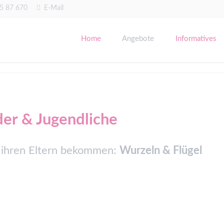
35 87 670
E-Mail
Home
Angebote
Informatives
Psychotherapie für Erwachsene
Psychotherapie für Eltern von S
der & Jugendliche
n ihren Eltern bekommen:
Wurzeln & Flügel