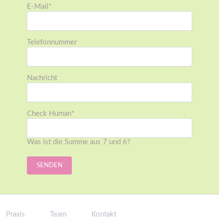
Pflichtfeld
E-Mail
*
Telefonnummer
Nachricht
Pflichtfeld
Check Human
*
Was ist die Summe aus 7 und 6?
SENDEN
Praxis
Team
Kontakt