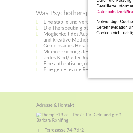
Durch die Nutzung 
Detaillierte Inform
Datenschutzerklär
Was Psychotherapie für Kinder un
Notwendige Cookies
Eine stabile und vertrauensvolle Bezieh
Seitennavigation u
Die Therapeutin gibt Raum für all das, w
Cookies nicht richti
Möglichkeit des Ausdrucks der aktuellen 
und kreative Methoden (Sandspiel, Rollen
Gemeinsames Herausfinden der individuel
Miteinbeziehung des kindlichen Umfeldes (
Jedes Kind/jeder Jugendliche soll erfahr
Eine authentische, offene und wertschät
Eine gemeinsame Reise, die auch Spaß u
Adresse & Kontakt
Ferrogasse 74-76/2