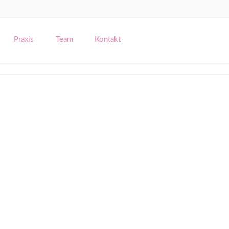
Navigation
überspringen
Praxis
Team
Kontakt
äuglingen und Kleinkindern