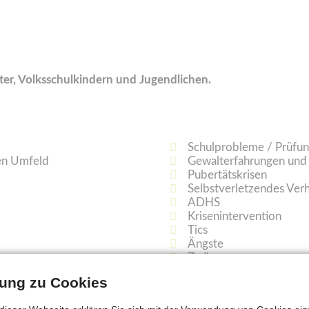
ter, Volksschulkindern und Jugendlichen.
Schulprobleme / Prüfun
ren Umfeld
Gewalterfahrungen un
Pubertätskrisen
Selbstverletzendes Verh
ADHS
Krisenintervention
Tics
Ängste
Zwänge
Auffällig aggressives Ve
llung zu Cookies